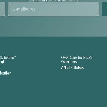
Schrijf je in voor onze nieuwsbrief
ik helpen?
Over Care for Brazil
ijf
Over ons
k
ANBI + Beleid
iculier